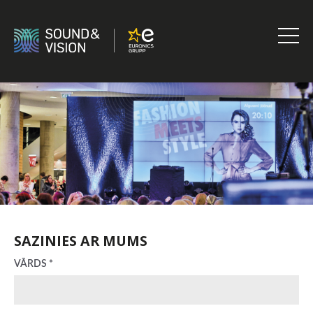
Skip
to
content
Sound
&
Vision
Kontakti
SAZINIES AR MUMS
VĀRDS *