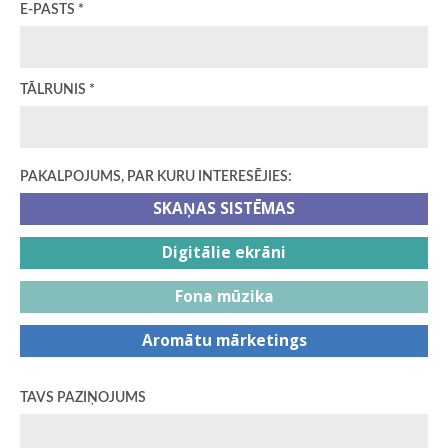
E-PASTS *
TĀLRUNIS *
PAKALPOJUMS, PAR KURU INTERESĒJIES:
SKAŅAS SISTĒMAS
Digitālie ekrāni
Fona mūzika
Aromātu mārketings
TAVS PAZIŅOJUMS