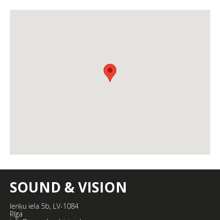
SOUND & VISION
Ieriķu iela 5b, LV-1084
Rīga