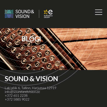
Skip
to
content
Sound
&
Vision
BLOGI
SOUND & VISION
Laki põik 6, Tallinn, Harjumaa 12919
info@soundandvision.ee
+372 651 2238
+372 5885 9022