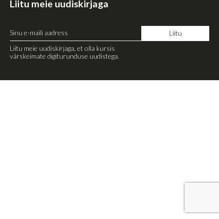
Liitu meie uudiskirjaga
Liitu meie uudiskirjaga, et olla kursis
värskeimate digiturunduse uudistega.