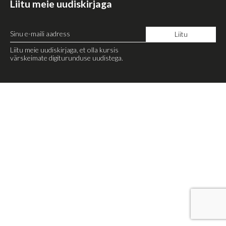
Liitu meie uudiskirjaga
Liitu meie uudiskirjaga, et olla kursis
värskeimate digiturunduse uudistega.