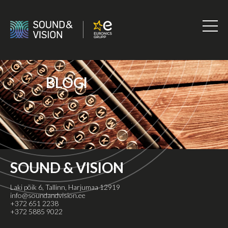
Skip
to
content
Sound
&
Vision
BLOGI
SOUND & VISION
Laki põik 6, Tallinn, Harjumaa 12919
info@soundandvision.ee
+372 651 2238
+372 5885 9022