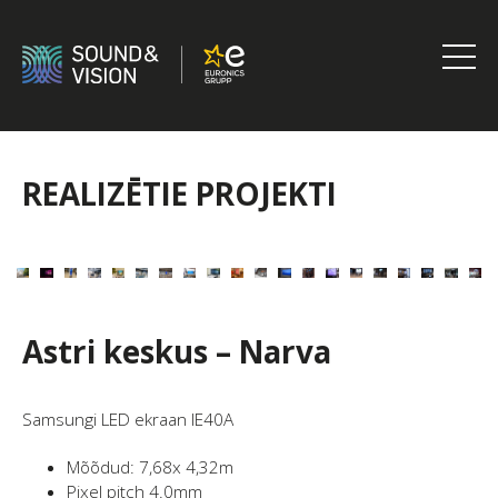
Skip
to
content
Sound
&
Vision
REALIZĒTIE PROJEKTI
Astri keskus – Narva
Samsungi LED ekraan IE40A
Mõõdud: 7,68x 4,32m
Pixel pitch 4.0mm