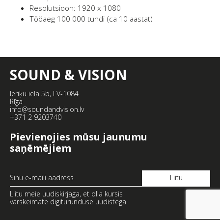
Resolutsioon: 1920 x 1080
Tööaeg 100 000 tundi (ca 10 aastat)
SOUND & VISION
Ieriķu iela 5b, LV-1084
Rīga
info@soundandvision.lv
+371 2 9203740
Pievienojies mūsu jaunumu
saņēmējiem
Liitu meie uudiskirjaga, et olla kursis
värskeimate digiturunduse uudistega.