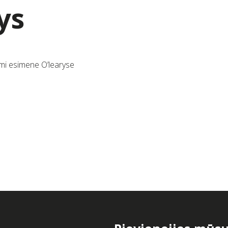
ys
mi esimene O’learyse