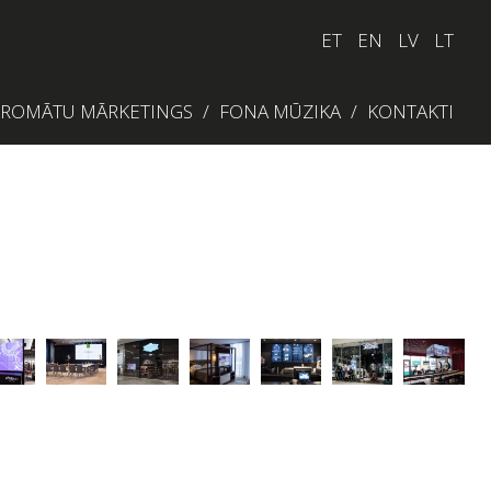
ET
EN
LV
LT
ROMĀTU MĀRKETINGS
FONA MŪZIKA
KONTAKTI