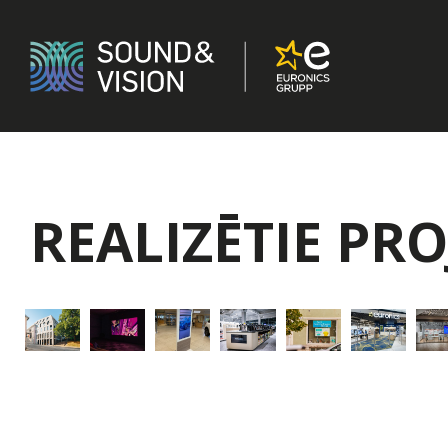
Skip
to
content
Sound
&
Vision
REALIZĒTIE PRO