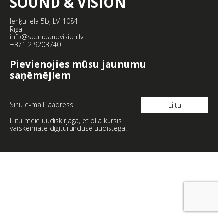
SOUND & VISION
Ieriķu iela 5b, LV-1084
Rīga
info@soundandvision.lv
+371 2 9203740
Pievienojies mūsu jaunumu
saņēmējiem
Liitu meie uudiskirjaga, et olla kursis
värskeimate digiturunduse uudistega.