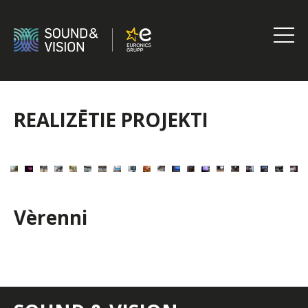
Skip
to
content
Sound
&
Vision
REALIZĒTIE PROJEKTI
Vèrenni