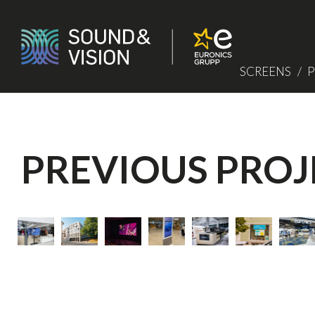
Skip
to
content
Sound
SCREENS
P
&
Vision
PREVIOUS PROJ