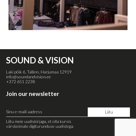
SOUND & VISION
Laki põik 6, Tallinn, Harjumaa 12919
info@soundandvision.ee
+372 651 2238
Join our newsletter
Liitu meie uudiskirjaga, et olla kursis
värskeimate digiturunduse uudistega.