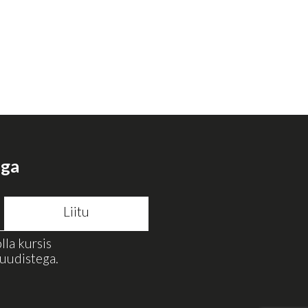
aga
lla kursis
uudistega.