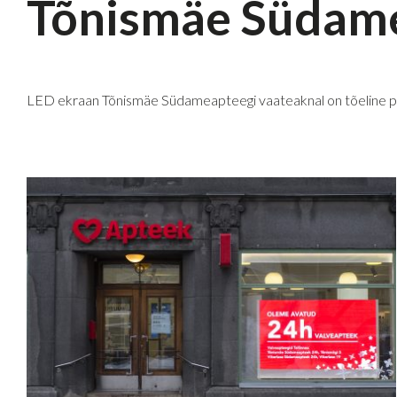
Tõnismäe Südam
LED ekraan Tõnismäe Südameapteegi vaateaknal on tõeline pi