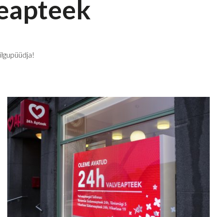
eapteek
lgupüüdja!