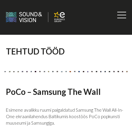
Skip
to
content
Sound
&
Vision
TEHTUD TÖÖD
PoCo – Samsung The Wall
Esimene avalikku ruumi paigaldatud Samsung The Wall All-In-
One ekraanilahendus Baltikumis koostöös PoCo popkunsti
muuseumi ja Samsungiga.