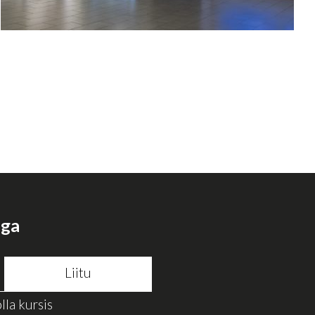
aga
lla kursis