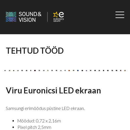
Skip
to
content
Sound
&
Vision
TEHTUD TÖÖD
Viru Euronicsi LED ekraan
Samsungi erimõõdus püstine LED ekraan.
Mõõdud: 0,72 x 2,16m
Pixel pitch 2,5mm