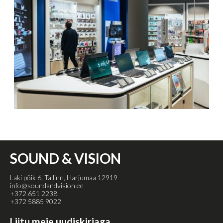
SOUND & VISION
Laki põik 6, Tallinn, Harjumaa 12919
info@soundandvision.ee
+372 651 2238
+372 5885 9022
Liitu meie uudiskirjaga